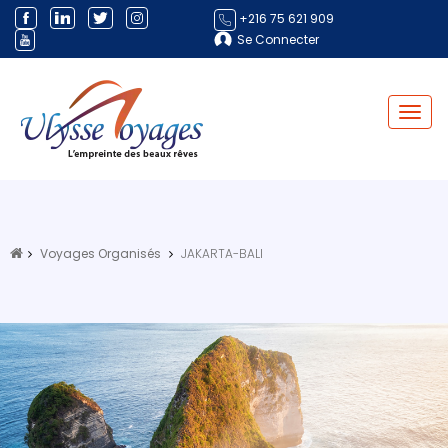
+216 75 621 909
Se Connecter
Toggl
navig
Voyages Organisés
JAKARTA-BALI